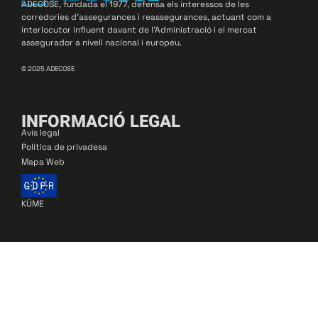
ADECOSE, fundada el 1977, defensa els interessos de les
corredories d’assegurances i reassegurances, actuant com a
interlocutor influent davant de l’Administració i el mercat
assegurador a nivell nacional i europeu.
© 2025 ADECOSE
INFORMACIÓ LEGAL
Avís legal
Política de privadesa
Mapa Web
KÜME