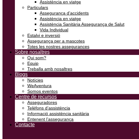
Assistència en viatge
Particulars
Assegurança d’accidents
Assistència en viatge
Assistència Sanitària Assegurança de Salut
Vida Individual
Estalvi e inversió
Assegurança per a mascotes
Totes les nostres assegurances
Sobre nosaltres
Qui som?
Equip
Treballa amb nosaltres
Blogs
Notícies
WeAventura
Somos eventos
Centre de recursos
Asseguradores
Telèfons d’assistència
Informació assistència sanitària
Entenent l’assegurança
Contacte