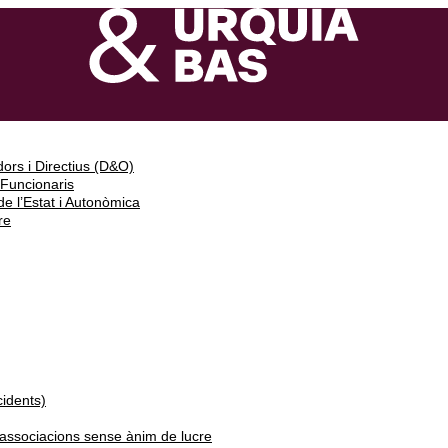
ors i Directius (D&O)
 Funcionaris
e l’Estat i Autonòmica
re
cidents)
i associacions sense ànim de lucre