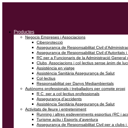
Productes
Negocis Empreses i Associacions
Ciberprotecció
Assegurança de Responsabilitat Civil d’Administrad
Assegurança de Responsabilitat Civil d’Autoritats i
RC per a Funcionaris de la Administració General d
Clubs, Associacions i col·lectius sense ànim de luc
Assistència en viatge
Assistència Sanitària Assegurança de Salut
Col·lectius
Responsabilitat per Danys Mediambientals
Autònoms professionals i treballadors per compte propi
R.C. per a col·lectius professionals
Assegurança d’accidents
Assistència Sanitària Assegurança de Salut
Activitats de lleure i entreteniment
Running i altres esdeveniments esportius (RC i ac
Turisme actiu i Esports d’aventura
Assegurança de Responsabilitat Civil per a clubs 