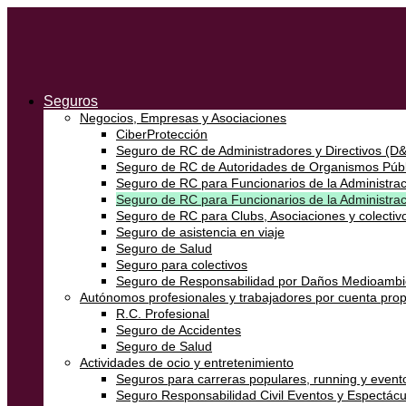
Seguros
Negocios, Empresas y Asociaciones
CiberProtección
Seguro de RC de Administradores y Directivos (D
Seguro de RC de Autoridades de Organismos Públ
Seguro de RC para Funcionarios de la Administraci
Seguro de RC para Funcionarios de la Administra
Seguro de RC para Clubs, Asociaciones y colectivo
Seguro de asistencia en viaje
Seguro de Salud
Seguro para colectivos
Seguro de Responsabilidad por Daños Medioambi
Autónomos profesionales y trabajadores por cuenta prop
R.C. Profesional
Seguro de Accidentes
Seguro de Salud
Actividades de ocio y entretenimiento
Seguros para carreras populares, running y event
Seguro Responsabilidad Civil Eventos y Espectácu