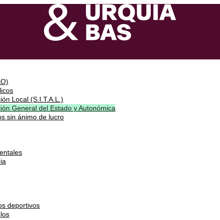
&O)
icos
ón Local (S.I.T.A.L.)
ción General del Estado y Autonómica
s sin ánimo de lucro
entales
ia
os deportivos
los