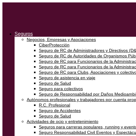
Seguros
Negocios, Empresas y Asociaciones
CiberProtección
Seguro de RC de Administradores y Directivos (D
Seguro de RC de Autoridades de Organismos Públ
Seguro de RC para Funcionarios de la Administraci
Seguro de RC para Funcionarios de la Administra
Seguro de RC para Clubs, Asociaciones y colectivo
Seguro de asistencia en viaje
Seguro de Salud
Seguro para colectivos
Seguro de Responsabilidad por Daños Medioambi
Autónomos profesionales y trabajadores por cuenta prop
R.C. Profesional
Seguro de Accidentes
Seguro de Salud
Actividades de ocio y entretenimiento
Seguros para carreras populares, running y event
Seguro Responsabilidad Civil Eventos y Espectácu