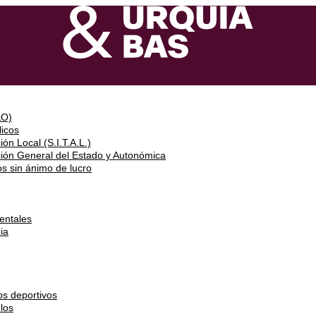
&O)
icos
ón Local (S.I.T.A.L.)
ción General del Estado y Autonómica
s sin ánimo de lucro
entales
ia
os deportivos
los