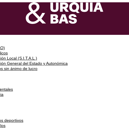
&O)
icos
ón Local (S.I.T.A.L.)
ción General del Estado y Autonómica
s sin ánimo de lucro
entales
ia
os deportivos
los