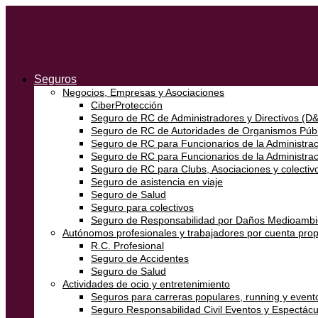
Seguros
Negocios, Empresas y Asociaciones
CiberProtección
Seguro de RC de Administradores y Directivos (D
Seguro de RC de Autoridades de Organismos Públ
Seguro de RC para Funcionarios de la Administraci
Seguro de RC para Funcionarios de la Administra
Seguro de RC para Clubs, Asociaciones y colectivo
Seguro de asistencia en viaje
Seguro de Salud
Seguro para colectivos
Seguro de Responsabilidad por Daños Medioambi
Autónomos profesionales y trabajadores por cuenta prop
R.C. Profesional
Seguro de Accidentes
Seguro de Salud
Actividades de ocio y entretenimiento
Seguros para carreras populares, running y event
Seguro Responsabilidad Civil Eventos y Espectácu