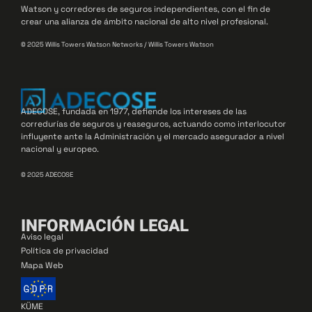
Watson y corredores de seguros independientes, con el fin de
crear una alianza de ámbito nacional de alto nivel profesional.
© 2025 Willis Towers Watson Networks / Willis Towers Watson
ADECOSE, fundada en 1977, defiende los intereses de las
corredurías de seguros y reaseguros, actuando como interlocutor
influyente ante la Administración y el mercado asegurador a nivel
nacional y europeo.
© 2025 ADECOSE
INFORMACIÓN LEGAL
Aviso legal
Política de privacidad
Mapa Web
KÜME