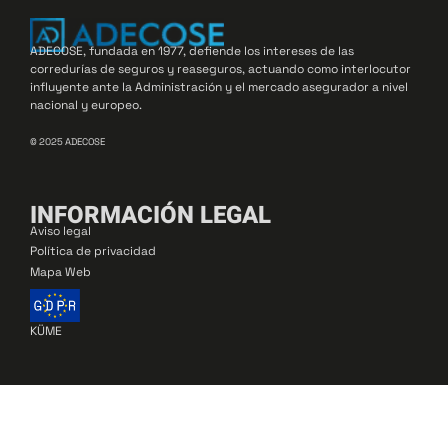
ADECOSE, fundada en 1977, defiende los intereses de las
corredurías de seguros y reaseguros, actuando como interlocutor
influyente ante la Administración y el mercado asegurador a nivel
nacional y europeo.
© 2025 ADECOSE
INFORMACIÓN LEGAL
Aviso legal
Política de privacidad
Mapa Web
KÜME