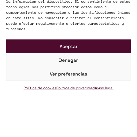
la información del dispositivo. El consentimiento de estas
tecnologías nos permitirá procesar datos como el
comportamiento de navegación o las identificaciones únicas
en este sitio. No consentir o retirar el consentimiento,
puede afectar negativamente a ciertas características y
funciones.
Aceptar
Denegar
Ver preferencias
Acceso Clientes
Política de cookies
Política de privacidad
Aviso legal
PORTAL DEL CLIENTE
Para estar siempre informado. Información que te ayudará a estar
más protegido. Recursos que puedes necesitar en cualquier
momento.