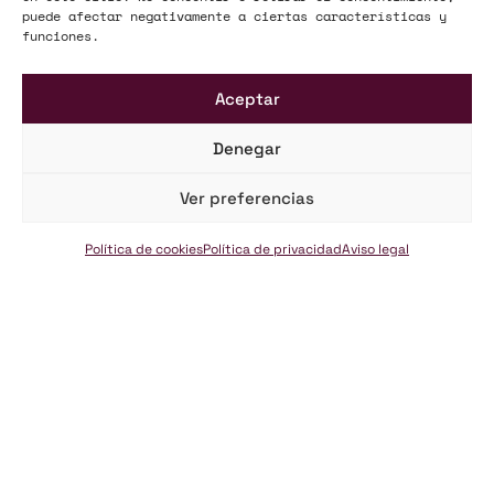
puede afectar negativamente a ciertas características y
funciones.
Aceptar
Denegar
Ver preferencias
Acceso Clientes
Política de cookies
Política de privacidad
Aviso legal
PORTAL DEL CLIENTE
Para estar siempre informado. Información que te ayudará a estar
más protegido. Recursos que puedes necesitar en cualquier
momento.
Acceso Clientes