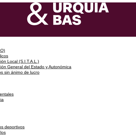
&O)
icos
ón Local (S.I.T.A.L.)
ción General del Estado y Autonómica
s sin ánimo de lucro
entales
ia
os deportivos
los