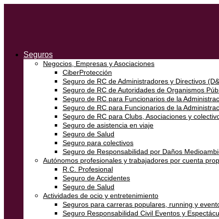
Seguros
Negocios, Empresas y Asociaciones
CiberProtección
Seguro de RC de Administradores y Directivos (D
Seguro de RC de Autoridades de Organismos Públ
Seguro de RC para Funcionarios de la Administraci
Seguro de RC para Funcionarios de la Administra
Seguro de RC para Clubs, Asociaciones y colectivo
Seguro de asistencia en viaje
Seguro de Salud
Seguro para colectivos
Seguro de Responsabilidad por Daños Medioambi
Autónomos profesionales y trabajadores por cuenta prop
R.C. Profesional
Seguro de Accidentes
Seguro de Salud
Actividades de ocio y entretenimiento
Seguros para carreras populares, running y event
Seguro Responsabilidad Civil Eventos y Espectácu