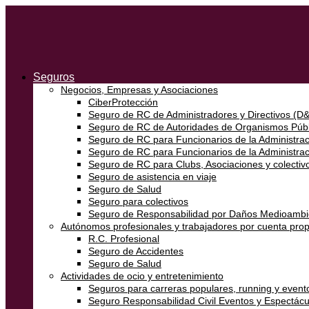
Seguros
Negocios, Empresas y Asociaciones
CiberProtección
Seguro de RC de Administradores y Directivos (D
Seguro de RC de Autoridades de Organismos Públ
Seguro de RC para Funcionarios de la Administraci
Seguro de RC para Funcionarios de la Administra
Seguro de RC para Clubs, Asociaciones y colectivo
Seguro de asistencia en viaje
Seguro de Salud
Seguro para colectivos
Seguro de Responsabilidad por Daños Medioambi
Autónomos profesionales y trabajadores por cuenta prop
R.C. Profesional
Seguro de Accidentes
Seguro de Salud
Actividades de ocio y entretenimiento
Seguros para carreras populares, running y event
Seguro Responsabilidad Civil Eventos y Espectácu