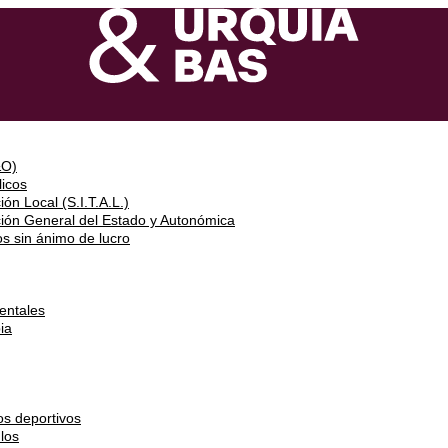
&O)
icos
ón Local (S.I.T.A.L.)
ción General del Estado y Autonómica
s sin ánimo de lucro
entales
ia
os deportivos
los