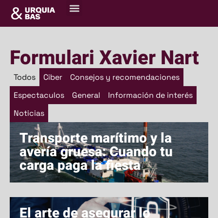
Portada
»
Formulari Xavier Nart
Formulari Xavier Nart
Todos
Ciber
Consejos y recomendaciones
Espectaculos
General
Información de interés
Noticias
Transporte marítimo y la
avería gruesa: Cuando tu
carga paga la fiesta
El arte de asegurar lo