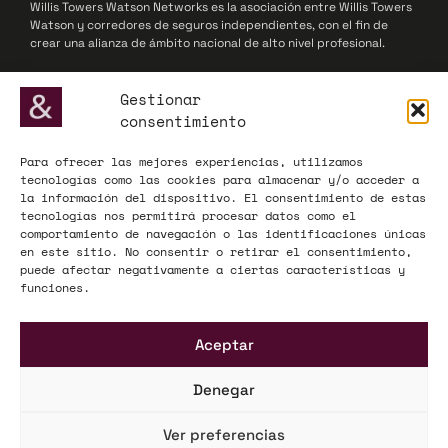
Willis Towers Watson Networks es la asociación entre Willis Towers
Watson y corredores de seguros independientes, con el fin de
crear una alianza de ámbito nacional de alto nivel profesional.
© 2025 Willis Towers Watson Networks / Willis Towers Watson
Gestionar
consentimiento
Para ofrecer las mejores experiencias, utilizamos
ADECOSE, fundada en 1977, defiende los intereses de las
tecnologías como las cookies para almacenar y/o acceder a
corredurías de seguros y reaseguros, actuando como interlocutor
la información del dispositivo. El consentimiento de estas
influyente ante la Administración y el mercado asegurador a nivel
tecnologías nos permitirá procesar datos como el
nacional y europeo.
comportamiento de navegación o las identificaciones únicas
en este sitio. No consentir o retirar el consentimiento,
© 2025 ADECOSE
puede afectar negativamente a ciertas características y
funciones.
INFORMACIÓN LEGAL
Aceptar
Aviso legal
Política de privacidad
Denegar
Mapa Web
Ver preferencias