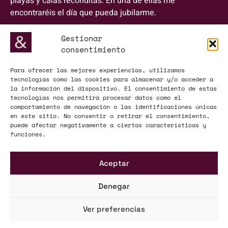
playas y calas recónditas. En una de ellas me
encontraréis el día que pueda jubilarme.
Estoy convencido que pertenecer a Urquía & Bas me
Gestionar
ayudará a seguir creciendo a nivel personal y
consentimiento
profesional. De eso se trata; de seguir creciendo.
Para ofrecer las mejores experiencias, utilizamos
tecnologías como las cookies para almacenar y/o acceder a
la información del dispositivo. El consentimiento de estas
tecnologías nos permitirá procesar datos como el
comportamiento de navegación o las identificaciones únicas
en este sitio. No consentir o retirar el consentimiento,
puede afectar negativamente a ciertas características y
funciones.
Aceptar
Denegar
Ver preferencias