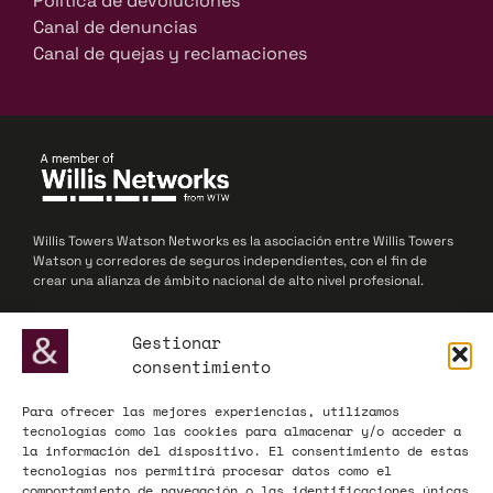
Política de devoluciones
Canal de denuncias
Canal de quejas y reclamaciones
Willis Towers Watson Networks es la asociación entre Willis Towers
Watson y corredores de seguros independientes, con el fin de
crear una alianza de ámbito nacional de alto nivel profesional.
© 2025 Willis Towers Watson Networks / Willis Towers Watson
Gestionar
consentimiento
Para ofrecer las mejores experiencias, utilizamos
ADECOSE, fundada en 1977, defiende los intereses de las
tecnologías como las cookies para almacenar y/o acceder a
corredurías de seguros y reaseguros, actuando como interlocutor
la información del dispositivo. El consentimiento de estas
influyente ante la Administración y el mercado asegurador a nivel
tecnologías nos permitirá procesar datos como el
nacional y europeo.
comportamiento de navegación o las identificaciones únicas