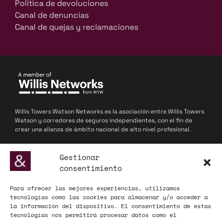
Política de devoluciones
Canal de denuncias
Canal de quejas y reclamaciones
Willis Towers Watson Networks es la asociación entre Willis Towers
Watson y corredores de seguros independientes, con el fin de
crear una alianza de ámbito nacional de alto nivel profesional.
© 2025 Willis Towers Watson Networks / Willis Towers Watson
Gestionar
consentimiento
Para ofrecer las mejores experiencias, utilizamos
ADECOSE, fundada en 1977, defiende los intereses de las
tecnologías como las cookies para almacenar y/o acceder a
corredurías de seguros y reaseguros, actuando como interlocutor
la información del dispositivo. El consentimiento de estas
influyente ante la Administración y el mercado asegurador a nivel
tecnologías nos permitirá procesar datos como el
nacional y europeo.