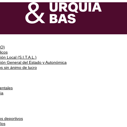
&O)
icos
ón Local (S.I.T.A.L.)
ción General del Estado y Autonómica
s sin ánimo de lucro
entales
ia
os deportivos
los