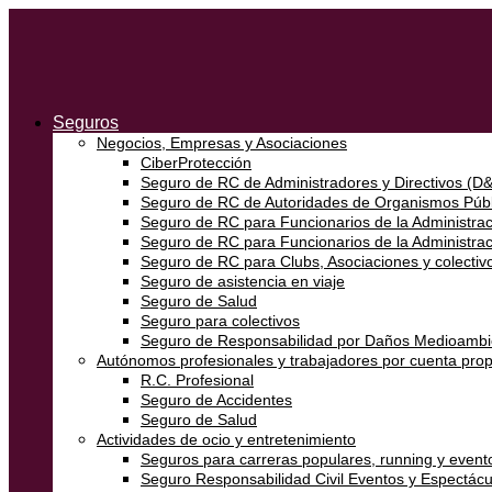
Seguros
Negocios, Empresas y Asociaciones
CiberProtección
Seguro de RC de Administradores y Directivos (D
Seguro de RC de Autoridades de Organismos Públ
Seguro de RC para Funcionarios de la Administraci
Seguro de RC para Funcionarios de la Administra
Seguro de RC para Clubs, Asociaciones y colectivo
Seguro de asistencia en viaje
Seguro de Salud
Seguro para colectivos
Seguro de Responsabilidad por Daños Medioambi
Autónomos profesionales y trabajadores por cuenta prop
R.C. Profesional
Seguro de Accidentes
Seguro de Salud
Actividades de ocio y entretenimiento
Seguros para carreras populares, running y event
Seguro Responsabilidad Civil Eventos y Espectácu