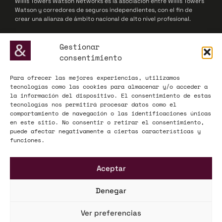
Willis Towers Watson Networks es la asociación entre Willis Towers
Watson y corredores de seguros independientes, con el fin de
crear una alianza de ámbito nacional de alto nivel profesional.
© 2025 Willis Towers Watson Networks / Willis Towers Watson
Gestionar
consentimiento
Para ofrecer las mejores experiencias, utilizamos
ADECOSE, fundada en 1977, defiende los intereses de las
tecnologías como las cookies para almacenar y/o acceder a
corredurías de seguros y reaseguros, actuando como interlocutor
la información del dispositivo. El consentimiento de estas
influyente ante la Administración y el mercado asegurador a nivel
tecnologías nos permitirá procesar datos como el
nacional y europeo.
comportamiento de navegación o las identificaciones únicas
en este sitio. No consentir o retirar el consentimiento,
© 2025 ADECOSE
puede afectar negativamente a ciertas características y
funciones.
INFORMACIÓN LEGAL
Aceptar
Aviso legal
Política de privacidad
Denegar
Mapa Web
Ver preferencias
KÜME