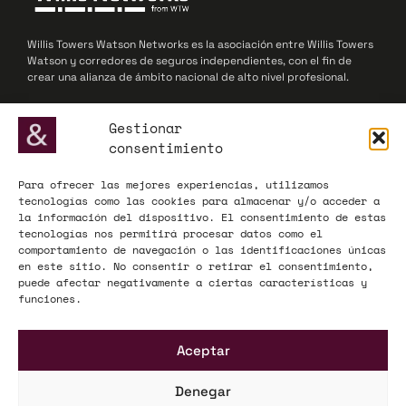
Willis Towers Watson Networks es la asociación entre Willis Towers
Watson y corredores de seguros independientes, con el fin de
crear una alianza de ámbito nacional de alto nivel profesional.
© 2025 Willis Towers Watson Networks / Willis Towers Watson
Gestionar
consentimiento
Para ofrecer las mejores experiencias, utilizamos
ADECOSE, fundada en 1977, defiende los intereses de las
tecnologías como las cookies para almacenar y/o acceder a
corredurías de seguros y reaseguros, actuando como interlocutor
la información del dispositivo. El consentimiento de estas
influyente ante la Administración y el mercado asegurador a nivel
tecnologías nos permitirá procesar datos como el
nacional y europeo.
comportamiento de navegación o las identificaciones únicas
en este sitio. No consentir o retirar el consentimiento,
© 2025 ADECOSE
puede afectar negativamente a ciertas características y
funciones.
INFORMACIÓN LEGAL
Aceptar
Aviso legal
Política de privacidad
Denegar
Mapa Web