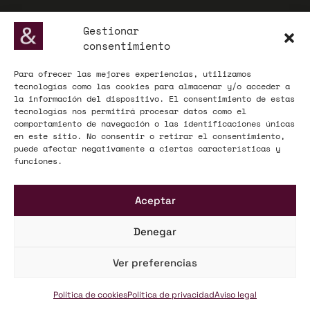
© 2025 Willis Towers Watson Networks / Willis Towers Watson
Gestionar
consentimiento
Para ofrecer las mejores experiencias, utilizamos
ADECOSE, fundada en 1977, defiende los intereses de las
tecnologías como las cookies para almacenar y/o acceder a
corredurías de seguros y reaseguros, actuando como interlocutor
la información del dispositivo. El consentimiento de estas
influyente ante la Administración y el mercado asegurador a nivel
tecnologías nos permitirá procesar datos como el
nacional y europeo.
comportamiento de navegación o las identificaciones únicas
en este sitio. No consentir o retirar el consentimiento,
© 2025 ADECOSE
puede afectar negativamente a ciertas características y
funciones.
INFORMACIÓN LEGAL
Aceptar
Aviso legal
Política de privacidad
Denegar
Mapa Web
Ver preferencias
KÜME
Acceso Clientes
Política de cookies
Política de privacidad
Aviso legal