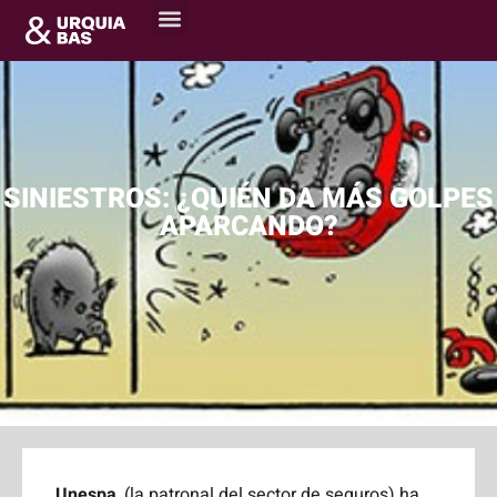
SINIESTROS: ¿QUIÉN DA MÁS GOLPES
APARCANDO?
Unespa
, (la patronal del sector de seguros) ha