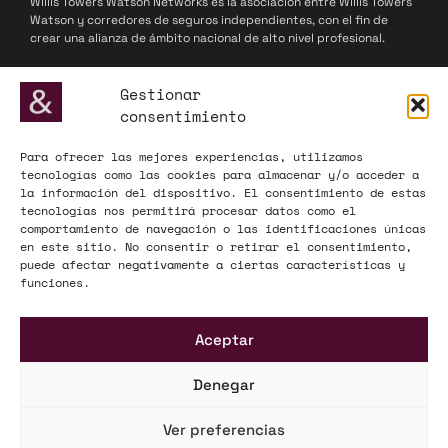
Willis Towers Watson Networks es la asociación entre Willis Towers
Watson y corredores de seguros independientes, con el fin de
crear una alianza de ámbito nacional de alto nivel profesional.
© 2025 Willis Towers Watson Networks / Willis Towers Watson
Gestionar
consentimiento
Para ofrecer las mejores experiencias, utilizamos
ADECOSE, fundada en 1977, defiende los intereses de las
tecnologías como las cookies para almacenar y/o acceder a
corredurías de seguros y reaseguros, actuando como interlocutor
la información del dispositivo. El consentimiento de estas
influyente ante la Administración y el mercado asegurador a nivel
tecnologías nos permitirá procesar datos como el
nacional y europeo.
comportamiento de navegación o las identificaciones únicas
en este sitio. No consentir o retirar el consentimiento,
© 2025 ADECOSE
puede afectar negativamente a ciertas características y
funciones.
INFORMACIÓN LEGAL
Aceptar
Aviso legal
Política de privacidad
Denegar
Mapa Web
Ver preferencias
KÜME