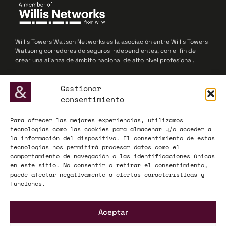
Willis Towers Watson Networks es la asociación entre Willis Towers
Watson y corredores de seguros independientes, con el fin de
crear una alianza de ámbito nacional de alto nivel profesional.
© 2025 Willis Towers Watson Networks / Willis Towers Watson
Gestionar
consentimiento
Para ofrecer las mejores experiencias, utilizamos
ADECOSE, fundada en 1977, defiende los intereses de las
tecnologías como las cookies para almacenar y/o acceder a
corredurías de seguros y reaseguros, actuando como interlocutor
la información del dispositivo. El consentimiento de estas
influyente ante la Administración y el mercado asegurador a nivel
tecnologías nos permitirá procesar datos como el
nacional y europeo.
comportamiento de navegación o las identificaciones únicas
en este sitio. No consentir o retirar el consentimiento,
© 2025 ADECOSE
puede afectar negativamente a ciertas características y
funciones.
INFORMACIÓN LEGAL
Aceptar
Aviso legal