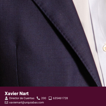
Xavier Nart
Director de Cuentas
200
635461728
xaviernart@urquiabas.com