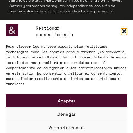
Willis Towers Watson Networks es la asociación entre Willis Towers
Watson y corredores de seguros independientes, con el fin de
crear una alianza de ámbito nacional de alto nivel profesional.
© 2025 Willis Towers Watson Networks / Willis Towers Watson
Gestionar
consentimiento
Para ofrecer las mejores experiencias, utilizamos
ADECOSE, fundada en 1977, defiende los intereses de las
tecnologías como las cookies para almacenar y/o acceder a
corredurías de seguros y reaseguros, actuando como interlocutor
la información del dispositivo. El consentimiento de estas
influyente ante la Administración y el mercado asegurador a nivel
tecnologías nos permitirá procesar datos como el
nacional y europeo.
comportamiento de navegación o las identificaciones únicas
en este sitio. No consentir o retirar el consentimiento,
© 2025 ADECOSE
puede afectar negativamente a ciertas características y
funciones.
INFORMACIÓN LEGAL
Aceptar
Aviso legal
Política de privacidad
Denegar
Mapa Web
Ver preferencias
KÜME