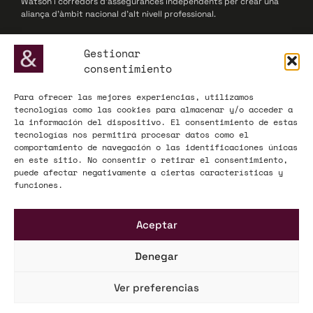
Watson i corredors d’assegurances independents per crear una
aliança d’àmbit nacional d’alt nivell professional.
© 2025 Willis Towers Watson Networks / Willis Towers Watson
Gestionar
consentimiento
Para ofrecer las mejores experiencias, utilizamos
ADECOSE, fundada el 1977, defensa els interessos de les
tecnologías como las cookies para almacenar y/o acceder a
corredories d’assegurances i reassegurances, actuant com a
la información del dispositivo. El consentimiento de estas
interlocutor influent davant de l’Administració i el mercat
tecnologías nos permitirá procesar datos como el
assegurador a nivell nacional i europeu.
comportamiento de navegación o las identificaciones únicas
en este sitio. No consentir o retirar el consentimiento,
© 2025 ADECOSE
puede afectar negativamente a ciertas características y
funciones.
INFORMACIÓ LEGAL
Aceptar
Avís legal
Política de privadesa
Denegar
Mapa Web
Ver preferencias
KÜME