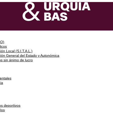
&O)
icos
ón Local (S.I.T.A.L.)
ción General del Estado y Autonómica
s sin ánimo de lucro
entales
ia
os deportivos
los