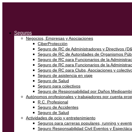
Seguros
Negocios, Empresas y Asociaciones
CiberProtección
Seguro de RC de Administradores y Directivos (D
Seguro de RC de Autoridades de Organismos Públ
Seguro de RC para Funcionarios de la Administraci
Seguro de RC para Funcionarios de la Administra
Seguro de RC para Clubs, Asociaciones y colectivo
Seguro de asistencia en viaje
Seguro de Salud
Seguro para colectivos
Seguro de Responsabilidad por Daños Medioambi
Autónomos profesionales y trabajadores por cuenta prop
R.C. Profesional
Seguro de Accidentes
Seguro de Salud
Actividades de ocio y entretenimiento
Seguros para carreras populares, running y event
Seguro Responsabilidad Civil Eventos y Espectácu