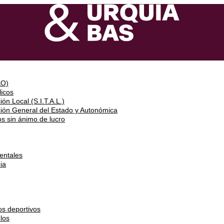
&O)
icos
ón Local (S.I.T.A.L.)
ción General del Estado y Autonómica
s sin ánimo de lucro
entales
ia
os deportivos
los