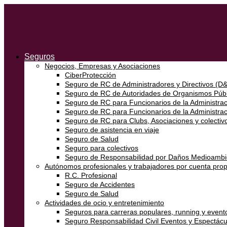
Seguros
Negocios, Empresas y Asociaciones
CiberProtección
Seguro de RC de Administradores y Directivos (D
Seguro de RC de Autoridades de Organismos Públ
Seguro de RC para Funcionarios de la Administraci
Seguro de RC para Funcionarios de la Administra
Seguro de RC para Clubs, Asociaciones y colectivo
Seguro de asistencia en viaje
Seguro de Salud
Seguro para colectivos
Seguro de Responsabilidad por Daños Medioambi
Autónomos profesionales y trabajadores por cuenta prop
R.C. Profesional
Seguro de Accidentes
Seguro de Salud
Actividades de ocio y entretenimiento
Seguros para carreras populares, running y event
Seguro Responsabilidad Civil Eventos y Espectácu