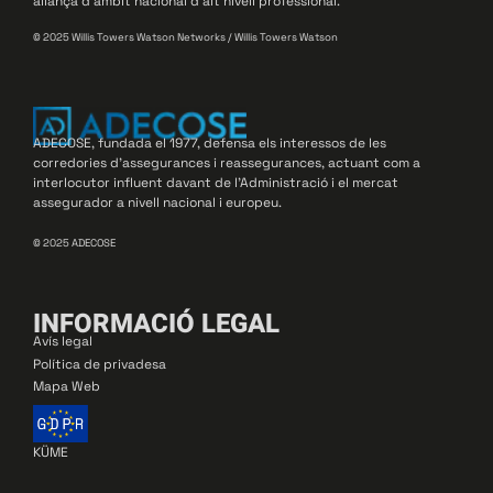
aliança d’àmbit nacional d’alt nivell professional.
© 2025 Willis Towers Watson Networks / Willis Towers Watson
ADECOSE, fundada el 1977, defensa els interessos de les
corredories d’assegurances i reassegurances, actuant com a
interlocutor influent davant de l’Administració i el mercat
assegurador a nivell nacional i europeu.
© 2025 ADECOSE
INFORMACIÓ LEGAL
Avís legal
Política de privadesa
Mapa Web
KÜME