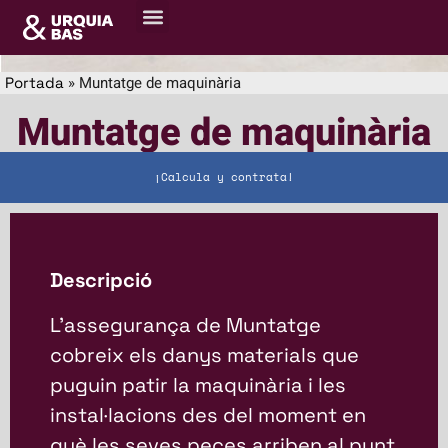
Sobre nosaltres
Centre de recursos
»
Muntatge de maquinària
Portada
Muntatge de maquinària
¡Calcula y contrata!
Descripció
L’assegurança de Muntatge
cobreix els danys materials que
puguin patir la maquinària i les
instal·lacions des del moment en
què les seves peces arriben al punt