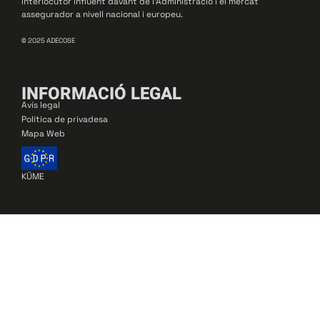
interlocutor influent davant de l’Administració i el mercat
assegurador a nivell nacional i europeu.
© 2025 ADECOSE
INFORMACIÓ LEGAL
Avís legal
Política de privadesa
Mapa Web
KÜME