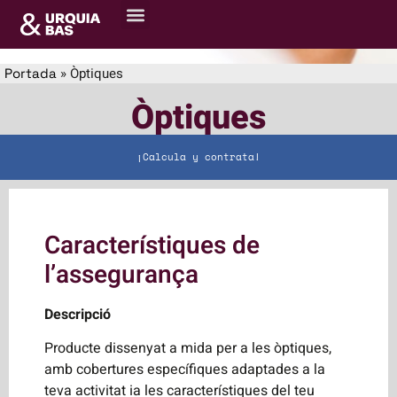
Sobre nosaltres
Centre de recursos
»
Òptiques
Portada
Òptiques
¡Calcula y contrata!
Característiques de
l’assegurança
Descripció
Producte dissenyat a mida per a les òptiques,
amb cobertures específiques adaptades a la
teva activitat ia les característiques del teu