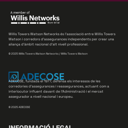
Willis Towers Watson Networks és l’associació entre Willis Towers
Watson i corredors d’assegurances independents per crear una
aliança d’àmbit nacional d’alt nivell professional.
© 2025 Willis Towers Watson Networks / Willis Towers Watson
ADECOSE, fundada el 1977, defensa els interessos de les
corredories d’assegurances i reassegurances, actuant com a
interlocutor influent davant de l’Administració i el mercat
assegurador a nivell nacional i europeu.
© 2025 ADECOSE