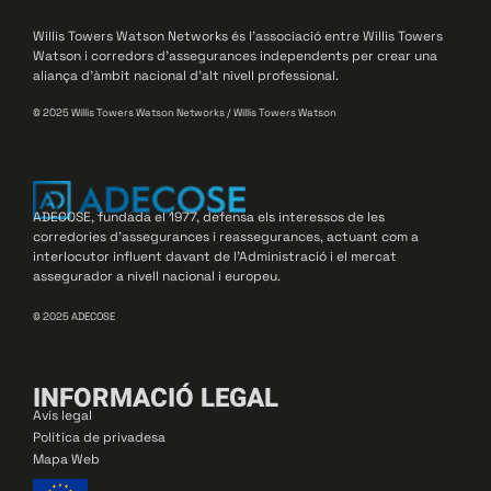
Willis Towers Watson Networks és l’associació entre Willis Towers
Watson i corredors d’assegurances independents per crear una
aliança d’àmbit nacional d’alt nivell professional.
© 2025 Willis Towers Watson Networks / Willis Towers Watson
ADECOSE, fundada el 1977, defensa els interessos de les
corredories d’assegurances i reassegurances, actuant com a
interlocutor influent davant de l’Administració i el mercat
assegurador a nivell nacional i europeu.
© 2025 ADECOSE
INFORMACIÓ LEGAL
Avís legal
Política de privadesa
Mapa Web