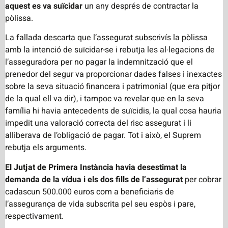
aquest es va suïcidar
un any després de contractar la
pòlissa.
La fallada descarta que l’assegurat subscrivís la pòlissa
amb la intenció de suïcidar-se i rebutja les al·legacions de
l’asseguradora per no pagar la indemnització que el
prenedor del segur va proporcionar dades falses i inexactes
sobre la seva situació financera i patrimonial (que era pitjor
de la qual ell va dir), i tampoc va revelar que en la seva
família hi havia antecedents de suïcidis, la qual cosa hauria
impedit una valoració correcta del risc assegurat i li
alliberava de l’obligació de pagar. Tot i això, el Suprem
rebutja els arguments.
El Jutjat de Primera Instància havia desestimat la
demanda de la vídua i els dos fills de l’assegurat
per cobrar
cadascun 500.000 euros com a beneficiaris de
l’assegurança de vida subscrita pel seu espòs i pare,
respectivament.