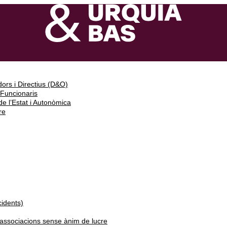
ors i Directius (D&O)
 Funcionaris
e l’Estat i Autonòmica
re
cidents)
i associacions sense ànim de lucre