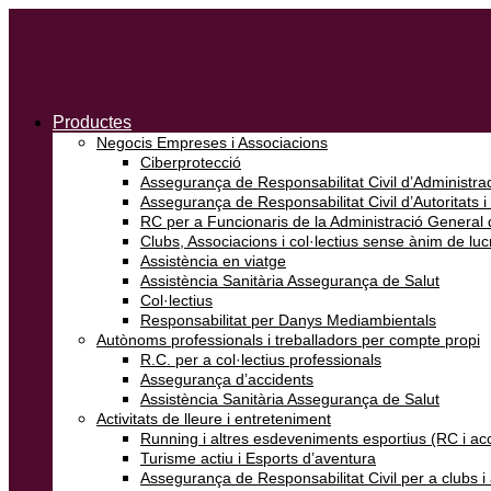
Productes
Negocis Empreses i Associacions
Ciberprotecció
Assegurança de Responsabilitat Civil d’Administrad
Assegurança de Responsabilitat Civil d’Autoritats i
RC per a Funcionaris de la Administració General d
Clubs, Associacions i col·lectius sense ànim de luc
Assistència en viatge
Assistència Sanitària Assegurança de Salut
Col·lectius
Responsabilitat per Danys Mediambientals
Autònoms professionals i treballadors per compte propi
R.C. per a col·lectius professionals
Assegurança d’accidents
Assistència Sanitària Assegurança de Salut
Activitats de lleure i entreteniment
Running i altres esdeveniments esportius (RC i ac
Turisme actiu i Esports d’aventura
Assegurança de Responsabilitat Civil per a clubs 