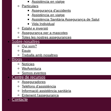
Assistència en viatge
Particulars
Assegurança d’accidents
Assistència en viatge
Assistència Sanitària Assegurança de Salut
Vida Individual
Estalvi e inversió
Assegurança per a mascotes
Totes les nostres assegurances
Sobre nosaltres
Qui som?
Equip
Treballa amb nosaltres
Blogs
Notícies
WeAventura
Somos eventos
Centre de recursos
Asseguradores
Telèfons d’assistència
Informació assistència sanitària
Entenent l’assegurança
Contacte