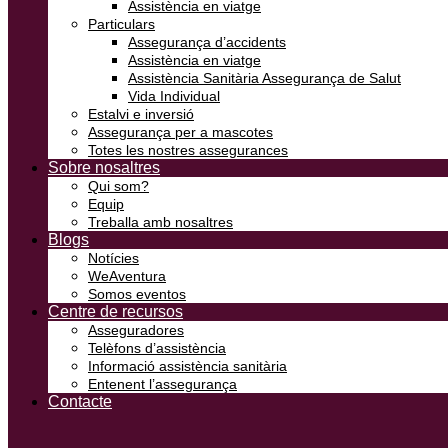
Assistència en viatge
Particulars
Assegurança d’accidents
Assistència en viatge
Assistència Sanitària Assegurança de Salut
Vida Individual
Estalvi e inversió
Assegurança per a mascotes
Totes les nostres assegurances
Sobre nosaltres
Qui som?
Equip
Treballa amb nosaltres
Blogs
Notícies
WeAventura
Somos eventos
Centre de recursos
Asseguradores
Telèfons d’assistència
Informació assistència sanitària
Entenent l’assegurança
Contacte