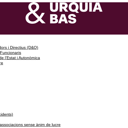
ors i Directius (D&O)
 Funcionaris
e l’Estat i Autonòmica
re
cidents)
i associacions sense ànim de lucre