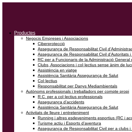
Productes
Negocis Empreses i Associacions
Ciberprotecció
Assegurança de Responsabilitat Civil d’Administrad
Assegurança de Responsabilitat Civil d’Autoritats i
RC per a Funcionaris de la Administració General d
Clubs, Associacions i col·lectius sense ànim de luc
Assistència en viatge
Assistència Sanitària Assegurança de Salut
Col·lectius
Responsabilitat per Danys Mediambientals
Autònoms professionals i treballadors per compte propi
R.C. per a col·lectius professionals
Assegurança d’accidents
Assistència Sanitària Assegurança de Salut
Activitats de lleure i entreteniment
Running i altres esdeveniments esportius (RC i ac
Turisme actiu i Esports d’aventura
Assegurança de Responsabilitat Civil per a clubs 