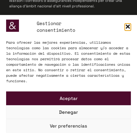
Watson i corredors d’assegurances independents per crear una
aliança d’àmbit nacional d’alt nivell professional.
© 2025 Willis Towers Watson Networks / Willis Towers Watson
Gestionar
consentimiento
Para ofrecer las mejores experiencias, utilizamos
ADECOSE, fundada el 1977, defensa els interessos de les
tecnologías como las cookies para almacenar y/o acceder a
corredories d’assegurances i reassegurances, actuant com a
la información del dispositivo. El consentimiento de estas
interlocutor influent davant de l’Administració i el mercat
tecnologías nos permitirá procesar datos como el
assegurador a nivell nacional i europeu.
comportamiento de navegación o las identificaciones únicas
en este sitio. No consentir o retirar el consentimiento,
© 2025 ADECOSE
puede afectar negativamente a ciertas características y
funciones.
INFORMACIÓ LEGAL
Aceptar
Avís legal
Política de privadesa
Denegar
Mapa Web
Ver preferencias
KÜME