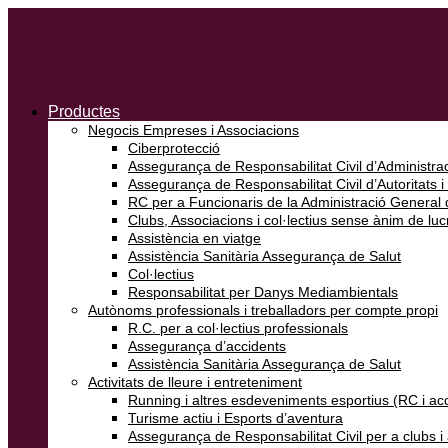
Productes
Negocis Empreses i Associacions
Ciberprotecció
Assegurança de Responsabilitat Civil d’Administrad
Assegurança de Responsabilitat Civil d’Autoritats i
RC per a Funcionaris de la Administració General d
Clubs, Associacions i col·lectius sense ànim de luc
Assistència en viatge
Assistència Sanitària Assegurança de Salut
Col·lectius
Responsabilitat per Danys Mediambientals
Autònoms professionals i treballadors per compte propi
R.C. per a col·lectius professionals
Assegurança d’accidents
Assistència Sanitària Assegurança de Salut
Activitats de lleure i entreteniment
Running i altres esdeveniments esportius (RC i ac
Turisme actiu i Esports d’aventura
Assegurança de Responsabilitat Civil per a clubs 