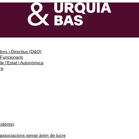
ors i Directius (D&O)
 Funcionaris
e l’Estat i Autonòmica
re
cidents)
i associacions sense ànim de lucre