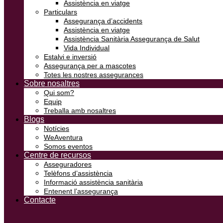
Assistència en viatge
Particulars
Assegurança d’accidents
Assistència en viatge
Assistència Sanitària Assegurança de Salut
Vida Individual
Estalvi e inversió
Assegurança per a mascotes
Totes les nostres assegurances
Sobre nosaltres
Qui som?
Equip
Treballa amb nosaltres
Blogs
Notícies
WeAventura
Somos eventos
Centre de recursos
Asseguradores
Telèfons d’assistència
Informació assistència sanitària
Entenent l’assegurança
Contacte