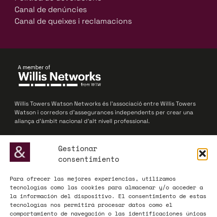
Canal de denúncies
Canal de queixes i reclamacions
Willis Towers Watson Networks és l’associació entre Willis Towers
Watson i corredors d’assegurances independents per crear una
aliança d’àmbit nacional d’alt nivell professional.
© 2025 Willis Towers Watson Networks / Willis Towers Watson
Gestionar
consentimiento
Para ofrecer las mejores experiencias, utilizamos
ADECOSE, fundada el 1977, defensa els interessos de les
tecnologías como las cookies para almacenar y/o acceder a
corredories d’assegurances i reassegurances, actuant com a
la información del dispositivo. El consentimiento de estas
interlocutor influent davant de l’Administració i el mercat
tecnologías nos permitirá procesar datos como el
assegurador a nivell nacional i europeu.
comportamiento de navegación o las identificaciones únicas