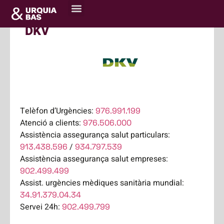
Sobre nosaltres
Centre de recursos
DKV
Telèfon d’Urgències:
976.991.199
Atenció a clients:
976.506.000
Assistència assegurança salut particulars:
/
913.438.596
934.797.539
Assistència assegurança salut empreses:
902.499.499
Assist. urgències mèdiques sanitària mundial:
34.91.379.04.34
Servei 24h:
902.499.799