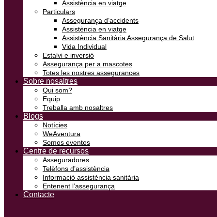
Assistència en viatge
Particulars
Assegurança d’accidents
Assistència en viatge
Assistència Sanitària Assegurança de Salut
Vida Individual
Estalvi e inversió
Assegurança per a mascotes
Totes les nostres assegurances
Sobre nosaltres
Qui som?
Equip
Treballa amb nosaltres
Blogs
Notícies
WeAventura
Somos eventos
Centre de recursos
Asseguradores
Telèfons d’assistència
Informació assistència sanitària
Entenent l’assegurança
Contacte