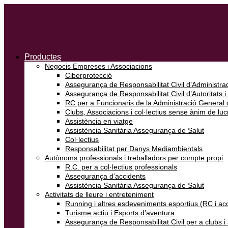
Productes
Negocis Empreses i Associacions
Ciberprotecció
Assegurança de Responsabilitat Civil d’Administrad
Assegurança de Responsabilitat Civil d’Autoritats i
RC per a Funcionaris de la Administració General d
Clubs, Associacions i col·lectius sense ànim de luc
Assistència en viatge
Assistència Sanitària Assegurança de Salut
Col·lectius
Responsabilitat per Danys Mediambientals
Autònoms professionals i treballadors per compte propi
R.C. per a col·lectius professionals
Assegurança d’accidents
Assistència Sanitària Assegurança de Salut
Activitats de lleure i entreteniment
Running i altres esdeveniments esportius (RC i ac
Turisme actiu i Esports d’aventura
Assegurança de Responsabilitat Civil per a clubs 