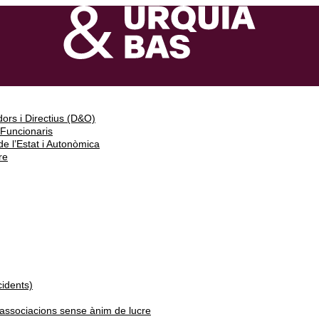
ors i Directius (D&O)
 Funcionaris
e l’Estat i Autonòmica
re
cidents)
i associacions sense ànim de lucre