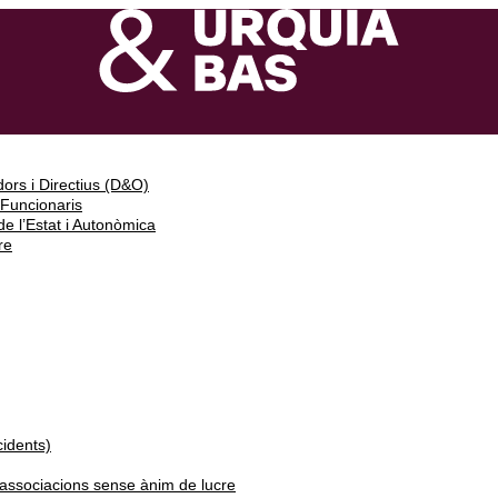
ors i Directius (D&O)
 Funcionaris
e l’Estat i Autonòmica
re
cidents)
i associacions sense ànim de lucre