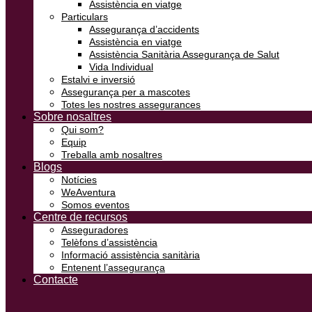
Assistència en viatge
Particulars
Assegurança d’accidents
Assistència en viatge
Assistència Sanitària Assegurança de Salut
Vida Individual
Estalvi e inversió
Assegurança per a mascotes
Totes les nostres assegurances
Sobre nosaltres
Qui som?
Equip
Treballa amb nosaltres
Blogs
Notícies
WeAventura
Somos eventos
Centre de recursos
Asseguradores
Telèfons d’assistència
Informació assistència sanitària
Entenent l’assegurança
Contacte