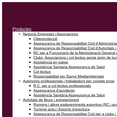
Productes
Negocis Empreses i Associacions
Ciberprotecció
Assegurança de Responsabilitat Civil d’Administrad
Assegurança de Responsabilitat Civil d’Autoritats i
RC per a Funcionaris de la Administració General d
Clubs, Associacions i col·lectius sense ànim de luc
Assistència en viatge
Assistència Sanitària Assegurança de Salut
Col·lectius
Responsabilitat per Danys Mediambientals
Autònoms professionals i treballadors per compte propi
R.C. per a col·lectius professionals
Assegurança d’accidents
Assistència Sanitària Assegurança de Salut
Activitats de lleure i entreteniment
Running i altres esdeveniments esportius (RC i ac
Turisme actiu i Esports d’aventura
Assegurança de Responsabilitat Civil per a clubs 