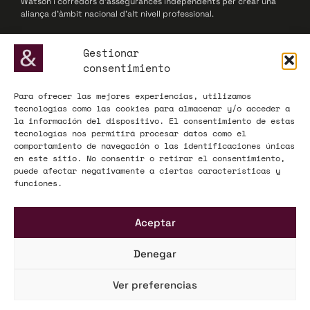
Watson i corredors d’assegurances independents per crear una
aliança d’àmbit nacional d’alt nivell professional.
© 2025 Willis Towers Watson Networks / Willis Towers Watson
Gestionar
consentimiento
Para ofrecer las mejores experiencias, utilizamos
ADECOSE, fundada el 1977, defensa els interessos de les
tecnologías como las cookies para almacenar y/o acceder a
corredories d’assegurances i reassegurances, actuant com a
la información del dispositivo. El consentimiento de estas
interlocutor influent davant de l’Administració i el mercat
tecnologías nos permitirá procesar datos como el
assegurador a nivell nacional i europeu.
comportamiento de navegación o las identificaciones únicas
en este sitio. No consentir o retirar el consentimiento,
© 2025 ADECOSE
puede afectar negativamente a ciertas características y
funciones.
INFORMACIÓ LEGAL
Aceptar
Avís legal
Política de privadesa
Denegar
Mapa Web
Ver preferencias
KÜME