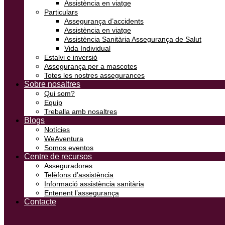
Assistència en viatge
Particulars
Assegurança d’accidents
Assistència en viatge
Assistència Sanitària Assegurança de Salut
Vida Individual
Estalvi e inversió
Assegurança per a mascotes
Totes les nostres assegurances
Sobre nosaltres
Qui som?
Equip
Treballa amb nosaltres
Blogs
Notícies
WeAventura
Somos eventos
Centre de recursos
Asseguradores
Telèfons d’assistència
Informació assistència sanitària
Entenent l’assegurança
Contacte