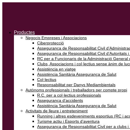
Productes
Negocis Empreses i Associacions
Ciberprotecció
Assegurança de Responsabilitat Civil d’Administrad
Assegurança de Responsabilitat Civil d’Autoritats i
RC per a Funcionaris de la Administració General d
Clubs, Associacions i col·lectius sense ànim de luc
Assistència en viatge
Assistència Sanitària Assegurança de Salut
Col·lectius
Responsabilitat per Danys Mediambientals
Autònoms professionals i treballadors per compte propi
R.C. per a col·lectius professionals
Assegurança d’accidents
Assistència Sanitària Assegurança de Salut
Activitats de lleure i entreteniment
Running i altres esdeveniments esportius (RC i ac
Turisme actiu i Esports d’aventura
Assegurança de Responsabilitat Civil per a clubs 