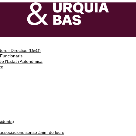
ors i Directius (D&O)
 Funcionaris
e l’Estat i Autonòmica
re
cidents)
i associacions sense ànim de lucre