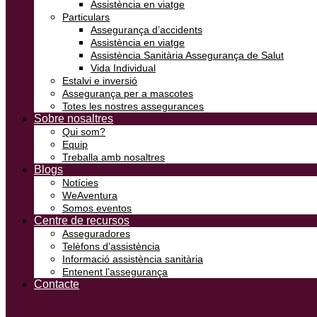
Assistència en viatge
Particulars
Assegurança d’accidents
Assistència en viatge
Assistència Sanitària Assegurança de Salut
Vida Individual
Estalvi e inversió
Assegurança per a mascotes
Totes les nostres assegurances
Sobre nosaltres
Qui som?
Equip
Treballa amb nosaltres
Blogs
Notícies
WeAventura
Somos eventos
Centre de recursos
Asseguradores
Telèfons d’assistència
Informació assistència sanitària
Entenent l’assegurança
Contacte