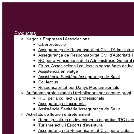
Productes
Negocis Empreses i Associacions
Ciberprotecció
Assegurança de Responsabilitat Civil d’Administrad
Assegurança de Responsabilitat Civil d’Autoritats i
RC per a Funcionaris de la Administració General d
Clubs, Associacions i col·lectius sense ànim de luc
Assistència en viatge
Assistència Sanitària Assegurança de Salut
Col·lectius
Responsabilitat per Danys Mediambientals
Autònoms professionals i treballadors per compte propi
R.C. per a col·lectius professionals
Assegurança d’accidents
Assistència Sanitària Assegurança de Salut
Activitats de lleure i entreteniment
Running i altres esdeveniments esportius (RC i ac
Turisme actiu i Esports d’aventura
Assegurança de Responsabilitat Civil per a clubs 