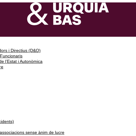
ors i Directius (D&O)
 Funcionaris
e l’Estat i Autonòmica
re
cidents)
i associacions sense ànim de lucre