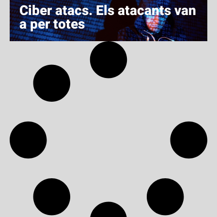
Ciber atacs. Els atacants van
a per totes