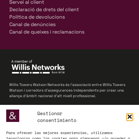
Servei al client
Declaració de drets del client
Política de devolucions
Canal de denúncies
Canal de queixes i reclamacions
Willis Towers Watson Networks és l’associació entre Willis Towers
Watson i corredors d’assegurances independents per crear una
aliança d’àmbit nacional d’alt nivell professional.
© 2025 Willis Towers Watson Networks / Willis Towers Watson
Gestionar
consentimiento
Para ofrecer las mejores experiencias, utilizamos
ADECOSE, fundada el 1977, defensa els interessos de les
tecnologías como las cookies para almacenar y/o acceder a