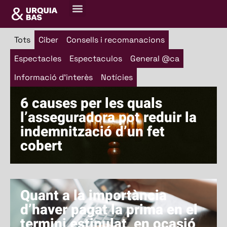
Formulari Bianca
Sobre nosaltres
Centre de recursos
Tots
Ciber
Consells i recomanacions
Espectacles
Espectaculos
General @ca
Informació d'interès
Notícies
6 causes per les quals
l’asseguradora pot reduir la
indemnització d’un fet
cobert
Quant a la importància
d’haver pagat la prima en el
termini estipulat, en ocasió