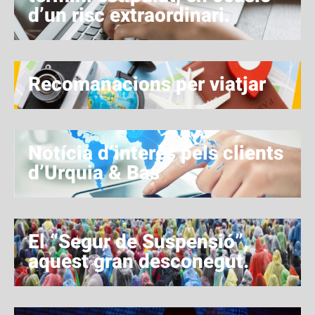
d’un risc extraordinari.
Recomanacions per viatjar
Notícia d’interès pels clients
d’Urquia & Bas
El “Segur de Suspensió”,
aquest gran desconegut.